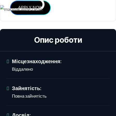
APPLY NOW
Опис роботи
Місцезнаходження:
Віддалено
Зайнятість:
Повна зайнятість
Досвід: