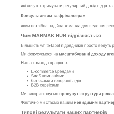
які хочуть отримувати регулярний дохід від рекла
Консультантам та фрілансерам
яким потрібна надійна команда для ведення рек
Чим MARMAK HUB відрізняється
Більшість white-label підрядників просто ведуть 
Ми фокусуємося на
масштабуванні доходу агенц
Наша команда працює з:
E-commerce брендами
SaaS компаніями
бізнесами з генерації лідів
B2B сервісами
Ми використовуємо
просунуті структури рекла
Фактично ми стаємо вашим
невидимим партнер
Типові результати наших партнерів