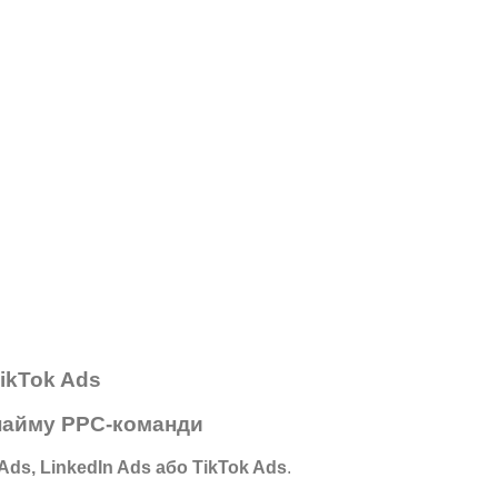
TikTok Ads
 найму PPC-команди
Ads, LinkedIn Ads або TikTok Ads
.