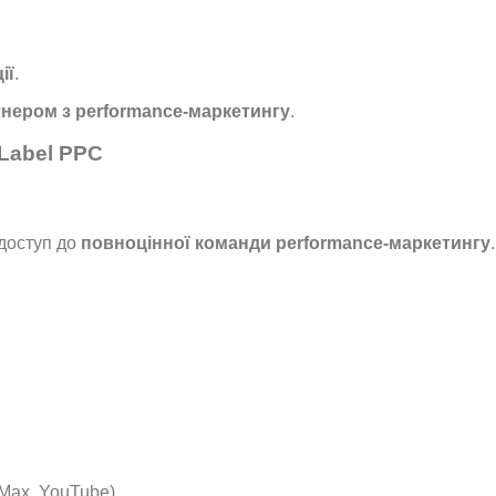
ії
.
нером з performance-маркетингу
.
 Label PPC
 доступ до
повноцінної команди performance-маркетингу
.
 Max, YouTube)