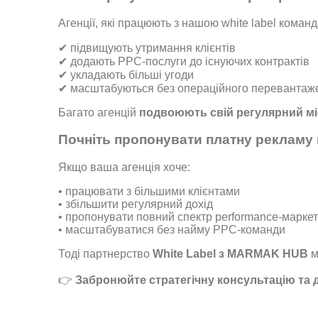
Агенції, які працюють з нашою white label команд
✔ підвищують утримання клієнтів
✔ додають PPC-послуги до існуючих контрактів
✔ укладають більші угоди
✔ масштабуються без операційного перевантаж
Багато агенцій
подвоюють свій регулярний мі
Почніть пропонувати платну рекламу п
Якщо ваша агенція хоче:
• працювати з більшими клієнтами
• збільшити регулярний дохід
• пропонувати повний спектр performance-марке
• масштабуватися без найму PPC-команди
Тоді партнерство
White Label з MARMAK HUB
м
👉
Забронюйте стратегічну консультацію та 