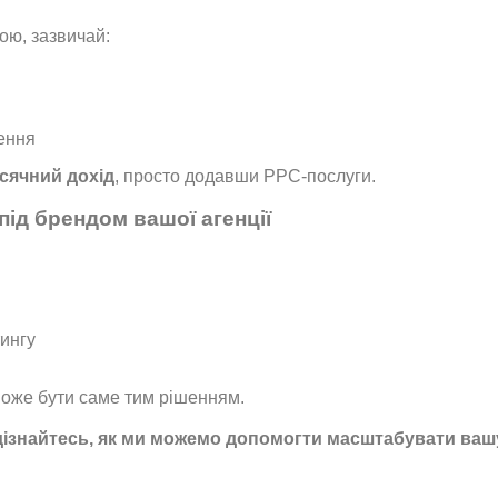
ою, зазвичай:
ення
сячний дохід
, просто додавши PPC-послуги.
ід брендом вашої агенції
тингу
оже бути саме тим рішенням.
дізнайтесь, як ми можемо допомогти масштабувати вашу