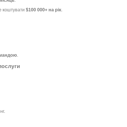
 місяць
.
е коштувати
$100 000+ на рік
.
омандою
.
послуги
нг.