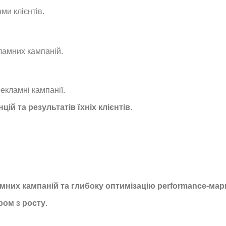
ми клієнтів.
ламних кампаній.
рекламні кампанії.
ій та результатів їхніх клієнтів
.
мних кампаній та глибоку оптимізацію performance-мар
ом з росту
.