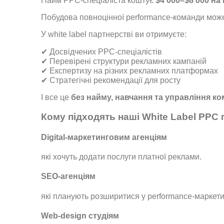
Найм PPC-спеціаліста коштує
$4 000–$8 000 на
Побудова повноцінної performance-команди мож
У white label партнерстві ви отримуєте:
✔ Досвідчених PPC-спеціалістів
✔ Перевірені структури рекламних кампаній
✔ Експертизу на різних рекламних платформах
✔ Стратегічні рекомендації для росту
І все це
без найму, навчання та управління к
Кому підходять наші White Label PPC 
Digital-маркетинговим агенціям
які хочуть додати послуги платної реклами.
SEO-агенціям
які планують розширитися у performance-маркети
Web-design студіям