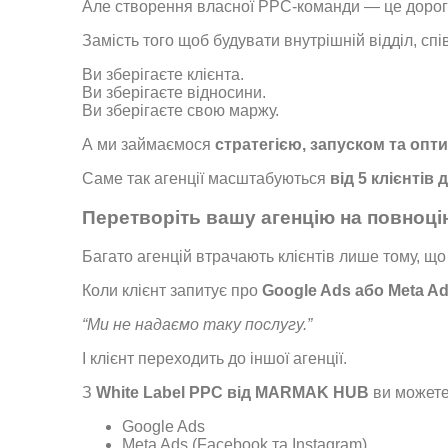
Але створення власної PPC-команди — це дорого
Замість того щоб будувати внутрішній відділ, сп
Ви зберігаєте клієнта.
Ви зберігаєте відносини.
Ви зберігаєте свою маржу.
А ми займаємося
стратегією, запуском та опт
Саме так агенції масштабуються
від 5 клієнтів 
Перетворіть вашу агенцію на повноці
Багато агенцій втрачають клієнтів лише тому, щ
Коли клієнт запитує про
Google Ads або Meta A
“Ми не надаємо таку послугу.”
І клієнт переходить до іншої агенції.
З
White Label PPC від MARMAK HUB
ви можете
Google Ads
Meta Ads (Facebook та Instagram)