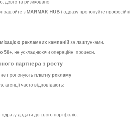
, довго та ризиковано.
івпрацюйте з
MARMAK HUB
і одразу пропонуйте професійні 
имізацією рекламних кампаній
за лаштунками.
до 50+
, не ускладнюючи операційні процеси.
нного партнера з росту
о не пропонують
платну рекламу
.
ds
, агенції часто відповідають:
 одразу додати до свого портфоліо: