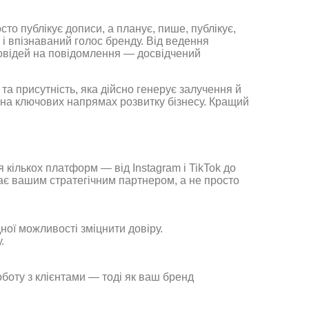
сто публікує дописи, а планує, пише, публікує,
 і впізнаваний голос бренду. Від ведення
дповідей на повідомлення — досвідчений
та присутність, яка дійсно генерує залучення й
ь на ключових напрямах розвитку бізнесу. Кращий
 кількох платформ — від Instagram і TikTok до
ає вашим стратегічним партнером, а не просто
ої можливості зміцнити довіру.
.
оботу з клієнтами — тоді як ваш бренд