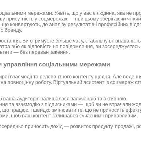
соціальними мережами. Уявіть, що у вас є людина, яка не про
ашу присутність у соцмережах — при цьому зберігаючи чіткий
, що конвертують, до аналізу результатів і професійних ві
о бренду.
остання. Ви отримуєте більше часу, стабільну впізнаваність 
автра або як відповісти на повідомлення, ви зосереджуєтес
льтати — без перевантаження.
ти управління соціальними мережами
ирої взаємодії та релевантного контенту щодня. Але ведення
на повноцінну роботу. Віртуальний асистент із соцмереж ст
б ваша аудиторія залишалася залученою та активною.
ня та взаємодію з підписниками — щоб ви не втрачали жодн
 що працює, і швидко змінювати те, що не приносить ефекту
ами, щоб ваш контент залишався сучасним і привабливим.
осередньо приносить дохід — розвиток продукту, продажі, р