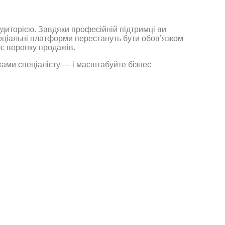
удиторією. Завдяки професійній підтримці ви
соціальні платформи перестануть бути обов’язком
ює воронку продажів.
ами спеціалісту — і масштабуйте бізнес