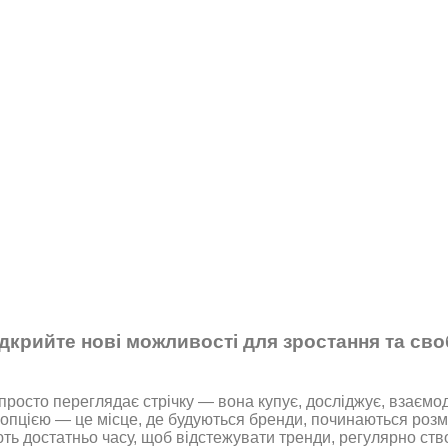
дкрийте нові можливості для зростання та своб
росто переглядає стрічку — вона купує, досліджує, взаємод
опцією — це місце, де будуються бренди, починаються розмо
ють достатньо часу, щоб відстежувати тренди, регулярно ств