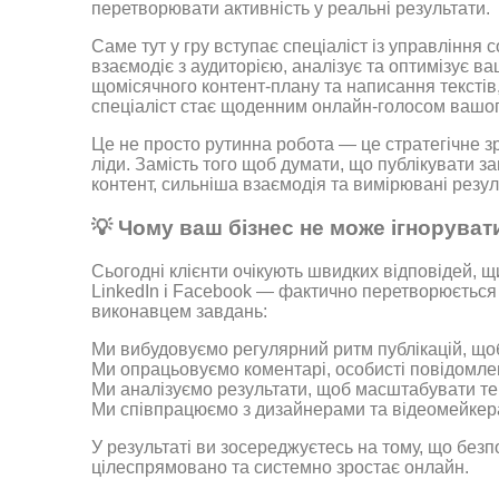
перетворювати активність у реальні результати.
Саме тут у гру вступає спеціаліст із управління 
взаємодіє з аудиторією, аналізує та оптимізує в
щомісячного контент-плану та написання текстів
спеціаліст стає щоденним онлайн-голосом вашог
Це не просто рутинна робота — це стратегічне зр
ліди. Замість того щоб думати, що публікувати з
контент, сильніша взаємодія та вимірювані резу
💡
Чому ваш бізнес не може ігнорува
Сьогодні клієнти очікують швидких відповідей, щ
LinkedIn і Facebook — фактично перетворюється 
виконавцем завдань:
Ми вибудовуємо регулярний ритм публікацій, що
Ми опрацьовуємо коментарі, особисті повідомлен
Ми аналізуємо результати, щоб масштабувати те,
Ми співпрацюємо з дизайнерами та відеомейкер
У результаті ви зосереджуєтесь на тому, що безп
цілеспрямовано та системно зростає онлайн.