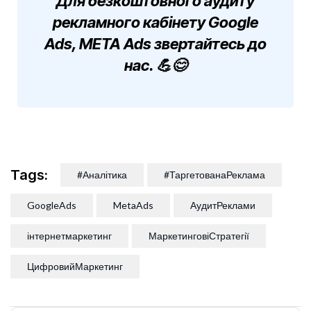
Для безкоштовного аудиту
рекламного кабінету Google
Ads, META Ads звертайтесь до
нас. 💪😊
Tags:
#Аналітика
#ТаргетованаРеклама
GoogleAds
MetaAds
АудитРеклами
інтернетмаркетинг
МаркетинговіСтратегії
ЦифровийМаркетинг