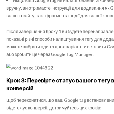
Якщо ваш Google tag не налаштований, а конвер
вручну, ви отримаєте інструкції для додавання як G
вашого сайту, так і фрагмента події для вашої конвер
Після завершення Кроку 1 ви будете перенаправлені
показані різні способи налаштування тегу для дода
можете вибрати один з двох варіантів: вставити Goo
або зробити це через Google Tag Manager .
Крок 3: Перевірте статус вашого тегу
конверсій
Щоб переконатися, що ваш Google tag встановлени
відстежує конверсії, дотримуйтесь цих кроків: