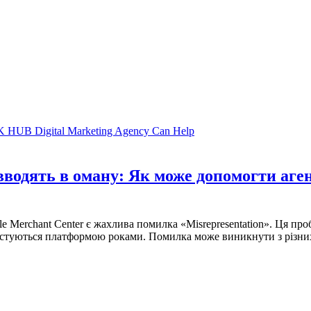
вводять в оману: Як може допомогти аг
Merchant Center є жахлива помилка «Misrepresentation». Ця про
користуються платформою роками. Помилка може виникнути з різн