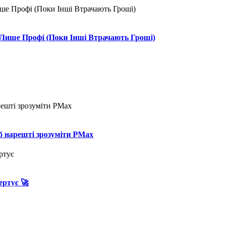
 Лише Профі (Поки Інші Втрачають Гроші)
об нарешті зрозуміти PMax
ертує 🚀