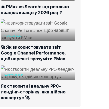
🔥 PMax vs Search: що реально
працює краще у 2026 році?
12 СІЧНЯ, 2026
🚀 Як використовувати звіт
Google Channel Performance,
щоб нарешті зрозуміти PMax
10 ГРУДНЯ, 2025
Як створити ідеальну PPC-
лендінг-сторінку, яка дійсно
конвертує 🚀