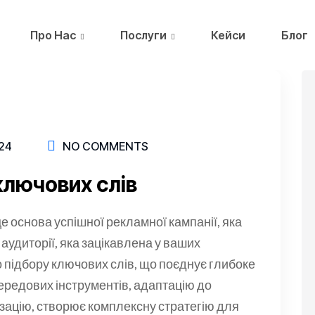
Про Нас
Послуги
Кейси
Блог
24
NO COMMENTS
ключових слів
е основа успішної рекламної кампанії, яка
 аудиторії, яка зацікавлена у ваших
о підбору ключових слів, що поєднує глибоке
ередових інструментів, адаптацію до
ізацію, створює комплексну стратегію для